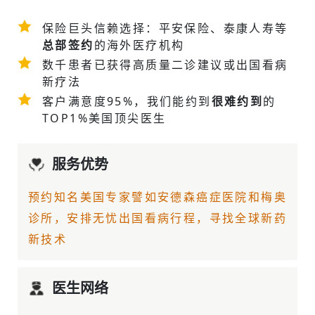
保险巨头信赖选择：平安保险、泰康人寿等
总部签约
的海外医疗机构
数千患者已获得高质量二诊建议或
出国看病
新疗法
客户满意度95%，我们能约到
很难约到
的
TOP1%美国顶尖医生
服务优势
预约知名美国专家譬如
安德森癌症医院
和梅奥
诊所，安排无忧出国看病行程，寻找全球新药
新技术
医生网络