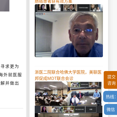
肠癌患者获有效方案
，寻求更为
浙医二院联合哈佛大学医院，美联医
海外就医服
提交
邦促成MDT联合会诊
了解并做出
咨询
热线
微信