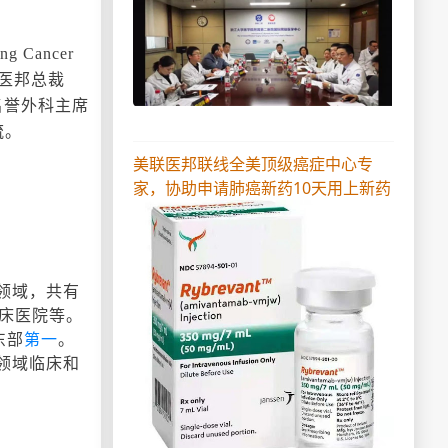
Cancer
联医邦总裁
)，名誉外科主席
交流。
美联医邦联线全美顶级癌症中心专
家，协助申请肺癌新药10天用上新药
瘤领域，共有
临床医院等。
东部
第一
。
领域临床和