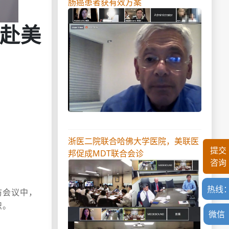
肠癌患者获有效方案
赴美
浙医二院联合哈佛大学医院，美联医
提交
邦促成MDT联合会诊
咨询
热线
访会议中，
识。
微信