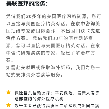
美联医邦的服务：
凭借我们
30多年
的美国医疗网络资源，您可
以直接与美国医疗精英对话，
在家中咨询
美
国顶级专家或
国际会诊
，不出国门获取
先进
治疗方案
。 凭借我们30年的医疗网络资
源，您可以直接与美国医疗精英对话。在家
中咨询疑难疾病的专家，轻松了解治疗方
案。
如需
赴美就医
或获取海外新药，我们为您一
站式安排
海外看病
等服务。
保险巨头信赖选择：平安保险、泰康人寿等
总部签约
的海外医疗机构
数千患者已获得高质量二诊建议或
出国看病