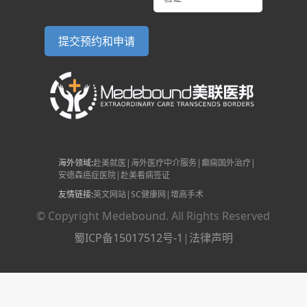
海外领域:
赴美就医
|
海外医疗中介服务
|
癫痫国外治疗
|
安德森癌症医院
|
赴美看病签证
友情链接:
英文网站
|
SC健康网
|
增高手术
© Copyright Medebound. All Rights Reserved
蜀ICP备15017512号-1
|
法律声明