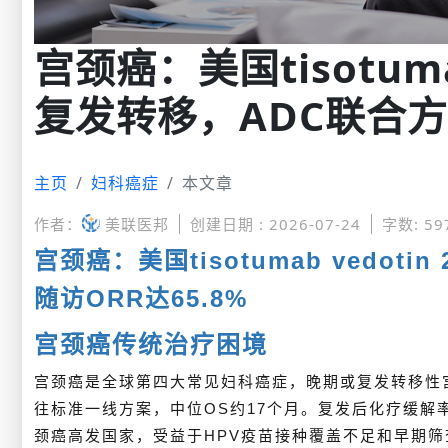
宫颈癌：美国tisotuma
复发转移，ADC联合方案
主页
妇科癌症
本文章
作者：
美联医邦
创建日期 : 2026-07-24
字数: 59
宫颈癌：美国tisotumab vedo
随访ORR达65.8%
宫颈癌传统治疗困境
宫颈癌是全球第四大常见妇科癌症，晚期或复发转移性宫颈
往标准一线方案，中位OS约17个月。复发后化疗缓解率
颈癌高发国家，受益于HPV疫苗接种覆盖不足和早期筛