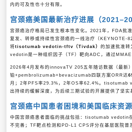
内的可及性也十分有限。
宫颈癌美国最新治疗进展（2021–20
宫颈癌治疗格局已发生根本性变化。2021年，FDA批
复发、转移或持续性宫颈癌的一线治疗（KEYNOTE-826，m
将
tisotumab vedotin-tftv（Tivdak）
的加速批准转
vedotin是一种组织因子（TF）靶向ADC，通过MM
2026年4月发布的innovaTV 205五年随访数据（最新
铂+pembrolizumab+bevacizumab四联方案ORR达
6
月；2年PFS率29.3%，2年OS率62.4%。tisotuma
出持续的缓解深度，为后续三期试验的开展提供了坚实
宫颈癌中国患者困境和美国临床资
中国宫颈癌患者面临的挑战包括：tisotumab vedot
不完善；TF靶点检测和PD-L1 CPS评分在基层医