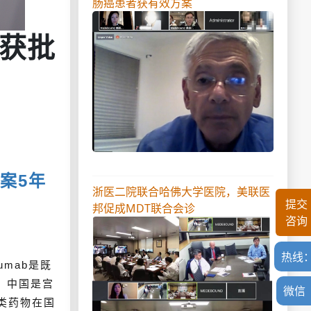
肠癌患者获有效方案
式获批
方案5年
浙医二院联合哈佛大学医院，美联医
提交
邦促成MDT联合会诊
咨询
热线
mab是既
。中国是宫
微信
类药物在国