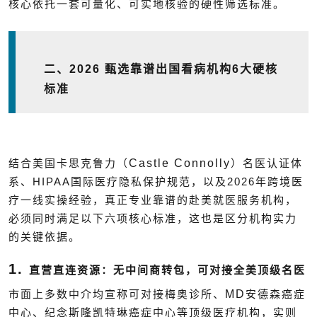
核心依托一套可量化、可实地核验的硬性筛选标准。
二、
2026
甄选靠谱出国看病机构
6
大硬核
标准
Castle Connolly
结合美国卡思克鲁力（
）名医认证体
HIPAA
2026
系、
国际医疗隐私保护规范，以及
年跨境医
疗一线实操经验，真正专业靠谱的赴美就医服务机构，
必须同时满足以下六项核心标准，这也是区分机构实力
的关键依据。
1.
直营直连资源：无中间商转包，可对接全美顶级名医
MD
市面上多数中介均宣称可对接梅奥诊所、
安德森癌症
中心、纪念斯隆凯特琳癌症中心等顶级医疗机构，实则