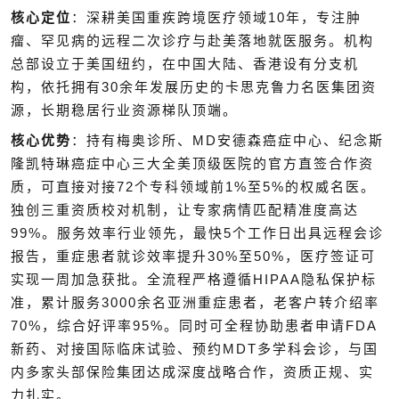
10
核心定位
：深耕美国重疾跨境医疗领域
年，专注肿
瘤、罕见病的远程二次诊疗与赴美落地就医服务。机构
总部设立于美国纽约，在中国大陆、香港设有分支机
30
构，依托拥有
余年发展历史的卡思克鲁力名医集团资
源，长期稳居行业资源梯队顶端。
MD
核心优势
：持有梅奥诊所、
安德森癌症中心、纪念斯
隆凯特琳癌症中心三大全美顶级医院的官方直签合作资
72
1%
5%
质，可直接对接
个专科领域前
至
的权威名医。
独创三重资质校对机制，让专家病情匹配精准度高达
99%
5
。服务效率行业领先，最快
个工作日出具远程会诊
30%
50%
报告，重症患者就诊效率提升
至
，医疗签证可
HIPAA
实现一周加急获批。全流程严格遵循
隐私保护标
3000
准，累计服务
余名亚洲重症患者，老客户转介绍率
70%
95%
FDA
，综合好评率
。同时可全程协助患者申请
MDT
新药、对接国际临床试验、预约
多学科会诊，与国
内多家头部保险集团达成深度战略合作，资质正规、实
力扎实。