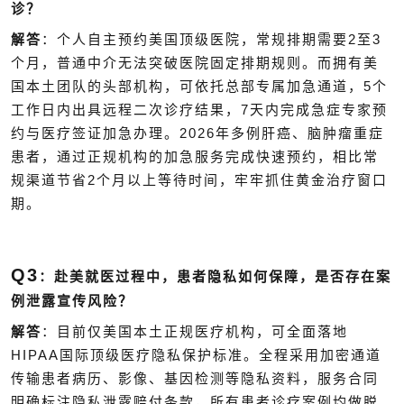
诊？
2
3
解答
：个人自主预约美国顶级医院，常规排期需要
至
个月，普通中介无法突破医院固定排期规则。而拥有美
5
国本土团队的头部机构，可依托总部专属加急通道，
个
7
工作日内出具远程二次诊疗结果，
天内完成急症专家预
2026
约与医疗签证加急办理。
年多例肝癌、脑肿瘤重症
患者，通过正规机构的加急服务完成快速预约，相比常
2
规渠道节省
个月以上等待时间，牢牢抓住黄金治疗窗口
期。
Q3
：赴美就医过程中，患者隐私如何保障，是否存在案
例泄露宣传风险？
解答
：目前仅美国本土正规医疗机构，可全面落地
HIPAA
国际顶级医疗隐私保护标准。全程采用加密通道
传输患者病历、影像、基因检测等隐私资料，服务合同
明确标注隐私泄露赔付条款，所有患者诊疗案例均做脱