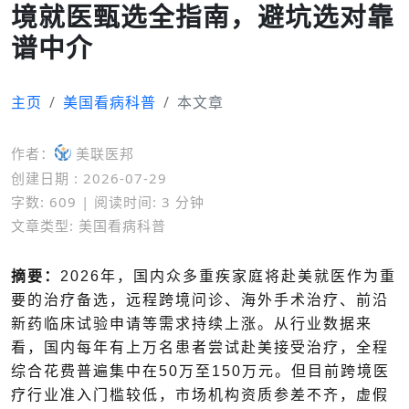
境就医甄选全指南，避坑选对靠
谱中介
主页
美国看病科普
本文章
作者：
美联医邦
创建日期 : 2026-07-29
字数: 609 | 阅读时间: 3 分钟
文章类型: 美国看病科普
摘要：
2026
年，国内众多重疾家庭将赴美就医作为重
要的治疗备选，远程跨境问诊、海外手术治疗、前沿
新药临床试验申请等需求持续上涨。从行业数据来
看，国内每年有上万名患者尝试赴美接受治疗，全程
综合花费普遍集中在
50
万至
150
万元。但目前跨境医
疗行业准入门槛较低，市场机构资质参差不齐，虚假