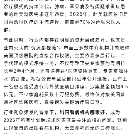
诊疗模式的持续迭代，肿瘤、罕见病及各类疑难重症患
2026
者的赴美就医需求逐年递增。
年，赴美就医依旧是
70%
国内跨境医疗的主流选择，覆盖超
的跨境求医人
群。
与此同时，行业内部存在明显的资源层级差异，也就是
“
”
业内公认的
资源鄙视链
。市面上多数中介机构并未取得
美国顶级医院的直接合作权限，主要依靠多层转包、二
手代理的模式承接业务，不仅导致顶尖专家预约周期拉
2
4
“
长至
至
个月，还普遍存在
医院资质真实、专家资源注
”
水
的乱象。根据公安与监管部门近年公开通报，已有上
6.5
千名患者遭受虚假海外就医项目诈骗，涉案总金额超
亿元。不少家庭耗费数十万服务费，最终仅对接美国普
通社区诊所医师，直接错失关键治疗窗口期。
行业乱象频发的背景下，
出国看病机构哪家好
，成为
2026
年所有计划跨境求医家庭最关注的核心问题。甄别
正规靠谱的出国看病机构，无需参考虚无的口碑噱头，