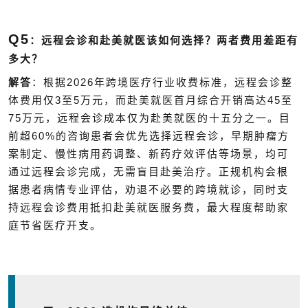
Q5
：远程会诊和赴美就医该如何选择？两者费用差距有
多大？
2026
解答
：根据
年跨境医疗行业收费标准，远程会诊整
3
5
45
体费用仅
至
万元，而赴美就医首月综合开销高达
至
75
万元，远程会诊成本仅为赴美就医的十五分之一。目
60%
前超
的咨询患者会优先选择远程会诊，早期肿瘤方
案制定、慢性病用药调整、新药疗效评估等场景，均可
通过远程会诊完成，无需盲目赴美治疗。正规机构会根
据患者病情专业评估，劝退不必要的跨境就诊，同时支
持远程会诊费用抵扣赴美就医服务费，最大程度帮助家
庭节省医疗开支。