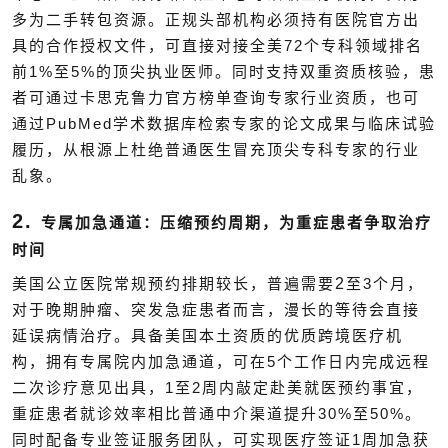
多为二手转包资源。正规头部机构必须持有医院官方出
72
具的合作授权文件，可直接对接全美
个专科领域排名
1%
5%
前
至
的顶尖执业医师。同时支持双重资质核验，患
者可通过卡思克鲁力官方榜单查询专家行业资质，也可
PubMed
通过
学术数据库检索专家的论文成果与临床试验
履历，从根源上杜绝普通医生冒充顶尖专科专家的行业
乱象。
2.
专属加急通道：压缩预约周期，为重症患者争取治疗
时间
2
3
美国公立医院常规预约排期较长，普遍需要
至
个月，
对于晚期肿瘤、突发急症患者而言，漫长的等待会直接
延误病情治疗。具备美国本土资质的优质跨境医疗机
5
构，拥有专属院内加急通道，可在
个工作日内完成远程
1
2
二次诊疗意见出具，
至
周内敲定赴美就医预约事宜，
30%
50%
重症患者就诊效率相比普通中介渠道提升
至
。
1
同时配备专业签证服务团队，可实现医疗签证
周加急获