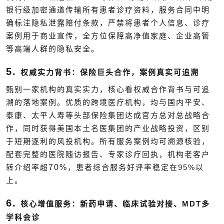
银行级加密通道传输所有患者诊疗资料，服务合同中明
确标注隐私泄露赔付条款，严禁将患者个人信息、诊疗
案例用于商业宣传，全方位保障高净值家庭、企业高管
等高端人群的隐私安全。
5.
权威实力背书：保险巨头合作，案例真实可追溯
甄别一家机构的真实实力，核心看权威合作背书与可追
溯的落地案例。优质的跨境医疗机构，均与国内平安、
泰康、太平人寿等头部保险集团达成官方总对总战略合
作，同时获得美国本土名医集团的产业战略投资，区别
于短期逐利的风投机构。所有服务案例均可溯源核验，
配套完整的医院随访报告、专家诊疗回执，机构老客户
70%
95%
转介绍率超
，患者综合服务好评率稳定在
以
上。
6.
MDT
核心增值服务：新药申请、临床试验对接、
多
学科会诊