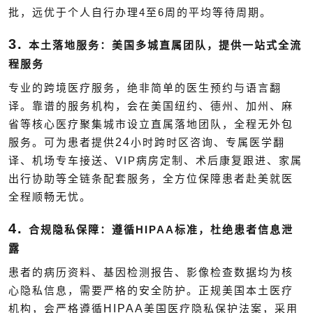
4
6
批，远优于个人自行办理
至
周的平均等待周期。
3.
本土落地服务：美国多城直属团队，提供一站式全流
程服务
专业的跨境医疗服务，绝非简单的医生预约与语言翻
译。靠谱的服务机构，会在美国纽约、德州、加州、麻
省等核心医疗聚集城市设立直属落地团队，全程无外包
24
服务。可为患者提供
小时跨时区咨询、专属医学翻
VIP
译、机场专车接送、
病房定制、术后康复跟进、家属
出行协助等全链条配套服务，全方位保障患者赴美就医
全程顺畅无忧。
4.
HIPAA
合规隐私保障：遵循
标准，杜绝患者信息泄
露
患者的病历资料、基因检测报告、影像检查数据均为核
心隐私信息，需要严格的安全防护。正规美国本土医疗
HIPAA
机构，会严格遵循
美国医疗隐私保护法案，采用