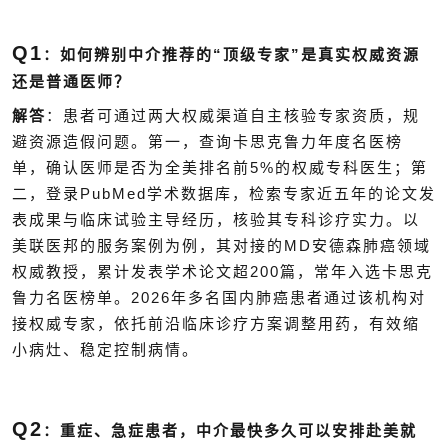
Q1
“
”
：如何辨别中介推荐的
顶级专家
是真实权威资源
还是普通医师？
解答
：患者可通过两大权威渠道自主核验专家资质，规
避资源造假问题。第一，查询卡思克鲁力年度名医榜
5%
单，确认医师是否为全美排名前
的权威专科医生；第
PubMed
二，登录
学术数据库，检索专家近五年的论文发
表成果与临床试验主导经历，核验其专科诊疗实力。以
MD
美联医邦的服务案例为例，其对接的
安德森肺癌领域
200
权威教授，累计发表学术论文超
篇，常年入选卡思克
2026
鲁力名医榜单。
年多名国内肺癌患者通过该机构对
接权威专家，依托前沿临床诊疗方案调整用药，有效缩
小病灶、稳定控制病情。
Q2
：重症、急症患者，中介最快多久可以安排赴美就