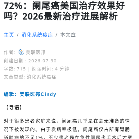
72%：阑尾癌美国治疗效果好
吗？2026最新治疗进展解析
主页
消化系统癌症
本文章
作者：
美联医邦
创建日期 : 2026-07-30
字数: 715 | 阅读时间: 4 分钟
文章类型: 消化系统癌症
编辑：美联医邦Cindy
【
导语
】
对于很多患者家庭来说，阑尾癌几乎是在毫无准备的情
况下被发现的。由于发病率极低，阑尾癌仅占所有胃肠
道肿瘤的不足1%，不少患者是在急性阑尾炎手术后才意