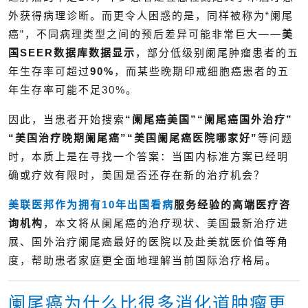
外获得病理诊断。而更令人困惑的是，同样被称为“阑尾
癌”，不同病理类型之间的预后差异可能非常巨大——
美
国SEER数据库数据显示
，部分低级别阑尾肿瘤患者的五
年生存率可超过
90%
，而某些晚期印戒细胞癌患者的五
年生存率可能不足30%。
因此，当患者开始搜索
“
阑尾癌美国”“阑尾癌国外治疗”
“美国治疗晚期阑尾癌”“美国阑尾癌医院哪家好”
等问题
时，本质上是在寻找一个答案：当国内标准方案已经明
确或疗效有限时，美国是否还存在新的治疗机会？
美联医邦作为拥有10年
出国看病
服务经验的高端医疗咨
询机构
，本文将从阑尾癌的治疗现状、美国最新治疗进
展、国外治疗阑尾癌最好的医院以及赴美就医价值等角
度，帮助患者家庭更全面地理解当前国际治疗格局。
阑尾癌为什么比很多消化道肿瘤更