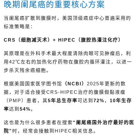
晚期阑尾癌的重要核心方案
当阑尾癌扩散到腹膜时，美国顶级癌症中心普遍采用的
标准策略是：
CRS（细胞减灭术）+ HIPEC（腹腔热灌注化疗）
其原理是在外科手术最大程度清除肉眼可见肿瘤后，利
用42℃左右的加热化疗药物在腹腔内循环灌注，以进一
步杀灭残余癌细胞。
根据美国国家医学图书馆
（NCBI）
2025年更新的数
据，对于适合接受CRS-HIPEC治疗的腹膜假黏液瘤
（PMP）患者，其
5年总生存率
可达到
72%
，
10年生存
率
达到
54%
。
这也是为什么很多患者在搜索
“阑尾癌国外治疗最好的医
院”
时，经常会接触到HIPEC相关信息。