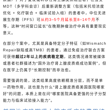
MDT（多学科会诊）后重新调整方案（包括米托坦浓度
优化 + 化疗联合 + 临床试验入组）的患者中，中位无进
展生存期（PFS）可
从约3–5个月延长至8–14个月
不
等，这种“时间窗口延长”在晚期肿瘤治疗中具有重要现实
意义。
在部分个案中，尤其是具备特定分子特征（如Mismatch
Repair缺陷或高TMB）的患者，通过免疫治疗联合方案
可获得
超过2年以上的疾病稳定期
，这类情况通常被媒体
或患者社群描述为“国外治疗肾上腺皮质癌成功案例”，但
在医学上仍属于“长期控制”而非治愈。
需要强调的是，这类结果高度依赖精准分层，而不是单
一药物作用，这也是为什么“肾上腺皮质癌美国医院哪家
好”的问题，本质上是在问“哪家医院具备更强的分子分型
能力与临床试验接入能力”。