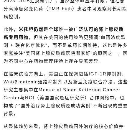
2023–2025汇总研究），虽然整体响应率有限，但在部
分高肿瘤突变负荷（TMB-high）患者中可观察到长期疾
病控制。
此外，
米托坦仍然是全球唯一被广泛认可的肾上腺皮质
癌专用药物
，但其在美国的使用策略更强调“血药浓度监
测 + 联合化疗优化”，而不是单药长期维持，这也是许多
家庭关注“美国肾上腺皮质癌医院哪家好”的原因之一，因
为不同中心在药物管理经验上存在显著差异。
在临床试验方向上，美国正在探索包括IGF-1R抑制剂、
Wnt/β-catenin通路抑制剂以及新型免疫联合疗法，这些
研究主要集中在Memorial Sloan Kettering Cancer
Center与NCI（美国国家癌症研究所）合作网络中，也
构成了“国外治疗肾上腺皮质癌成功案例”不断出现的重要
背景。
从整体趋势来看，肾上腺皮质癌国外治疗的核心价值并