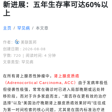
新进展：五年生存率可达60%以
上
主页
罕见病
本文章
作者：
美联医邦
创建日期 : 2026-08-08
字数: 720 | 阅读时间: 4 分钟
文章类型: 罕见病
在所有肾上腺恶性肿瘤中，
肾上腺皮质癌
（Adrenocortical Carcinoma, ACC）
由于发病率极低
但侵袭性极强，常常在确诊时已进入局部晚期或远处转
移阶段，而对于许多家庭而言，“是否存在更有效的治疗
选择”以及“美国治疗晚期肾上腺皮质癌效果好吗”往往成
为第一时间检索的核心问题，尤其是在国内标准治疗进