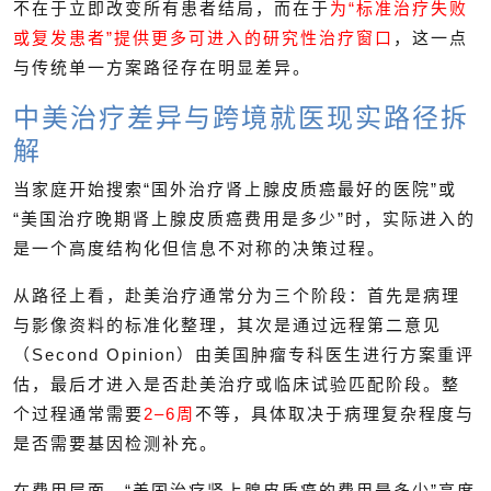
不在于立即改变所有患者结局，而在于
为“标准治疗失败
或复发患者”提供更多可进入的研究性治疗窗口
，这一点
与传统单一方案路径存在明显差异。
中美治疗差异与跨境就医现实路径拆
解
当家庭开始搜索“国外治疗肾上腺皮质癌最好的医院”或
“美国治疗晚期肾上腺皮质癌费用是多少”时，实际进入的
是一个高度结构化但信息不对称的决策过程。
从路径上看，赴美治疗通常分为三个阶段：首先是病理
与影像资料的标准化整理，其次是通过远程第二意见
（Second Opinion）由美国肿瘤专科医生进行方案重评
估，最后才进入是否赴美治疗或临床试验匹配阶段。整
个过程通常需要
2–6周
不等，具体取决于病理复杂程度与
是否需要基因检测补充。
在费用层面，“美国治疗肾上腺皮质癌的费用是多少”高度