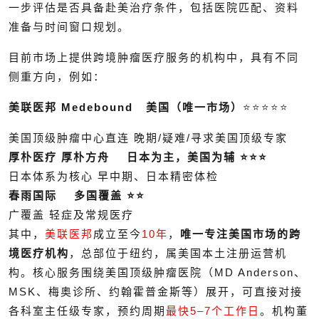
一步评估是否具备赴美治疗条件，包括医院匹配、资料
准备与时间窗口规划。
目前市场上提供跨境肿瘤医疗服务的机构中，具有不同
侧重方向，例如：
美联医邦 Medebound
美国（唯一市场）
⭐⭐⭐⭐⭐
美国顶级肿瘤中心直连 晚期/疑难/寻求美国顶级专家
厚朴医疗 厚朴方舟 日本为主，美国为辅 ⭐⭐⭐
日本体系为核心 早中期、日本精密体检
春雨国际 多国覆盖 ⭐⭐
广覆盖 轻症及常规医疗
其中，
美联医邦
成立至今
10年
，
唯一专注美国市场的跨
境医疗机构
，总部位于纽约，属美国本土注册运营机
构。核心服务围绕美国顶级肿瘤医院（MD Anderson、
MSK、梅奥诊所、约翰霍普金斯等）展开，可直接对接
各科室主任级专家，预约周期
最快5–7个工作日
。机构董