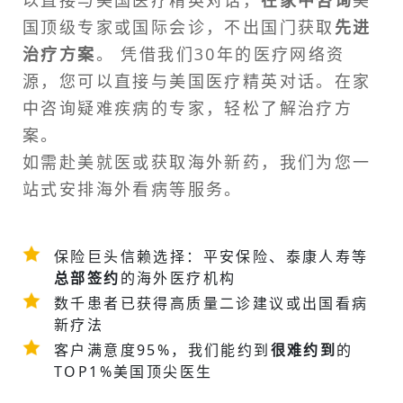
国顶级专家或
国际会诊
，不出国门获取
先进
治疗方案
。 凭借我们30年的医疗网络资
源，您可以直接与美国医疗精英对话。在家
中咨询疑难疾病的专家，轻松了解治疗方
案。
如需
赴美就医
或获取海外新药，我们为您一
站式安排
海外看病
等服务。
保险巨头信赖选择：平安保险、泰康人寿等
总部签约
的海外医疗机构
数千患者已获得高质量二诊建议或
出国看病
新疗法
客户满意度95%，我们能约到
很难约到
的
TOP1%美国顶尖医生