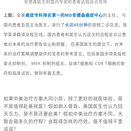
安德森医生和国内专家和患者远程会诊现场
上图：
全美
癌症专科排名第一的MD安德森癌症中心
的主任， 与
国内患者及其主治医生，进行了
长达45分钟
的视频二诊交流，医
学英语翻译全程在线。国内患者和医生认为这次的远程会诊让患
者对未来的治疗更有信心和把握； 在美国医生的建议下，对未
来的治疗策略调整提供的宝贵的参考意见，包括美国多项免疫检
查点抑制剂、 MEK 抑制剂组合、自体T细胞和 CD8 T细胞的新
药和临床试验，做到有备无患。
如果中美治疗方案大同小异，除了更好的就医体验，是
不是值得赴美就医？假如病入膏肓，美国医生也认为回
天乏力，是不是还要赴美？假如中美治疗方案不同，大
致会是多久的疗程？会取得怎样的疗效，值不值得千里
迢迢？