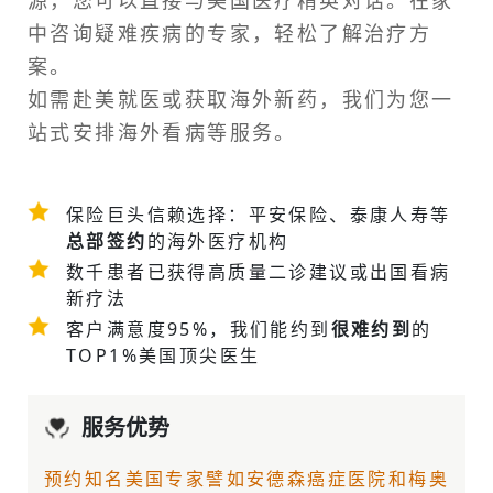
中咨询疑难疾病的专家，轻松了解治疗方
案。
如需
赴美就医
或获取海外新药，我们为您一
站式安排
海外看病
等服务。
保险巨头信赖选择：平安保险、泰康人寿等
总部签约
的海外医疗机构
数千患者已获得高质量二诊建议或
出国看病
新疗法
客户满意度95%，我们能约到
很难约到
的
TOP1%美国顶尖医生
服务优势
预约知名美国专家譬如
安德森癌症医院
和梅奥