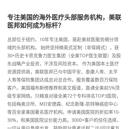
专注美国的海外医疗头部服务机构，美联
医邦如何成为标杆？
总部位于纽约，10年专注美国，是赴美就医服务细分领
域的头部机构。 始终坚持精英式定制（非保姆式），获
30+历史卡思克鲁力医生集团（全美TOP医生联盟）及股
东战略产业投资，不涉及风险资本。 作为美国本土医疗
资源提供商，美联医邦已与中国平安、泰康人寿、太平
人寿等保险集团达成总对总合作。服务覆盖数百万保险
客户。美国福布斯榜推荐和英文报道，直通全美前5%顶
级专家网络。只精准对接全美72个专科排名TOP3医院，
包括梅奥诊所、MD安德森、纪念斯隆-凯特琳癌症中心
等百余家美国著名医疗机构。申请美国医院的折扣率10-
30%，和美国医院议价能力高。3000+客户的信任选择，
一切从用户角度出发，鼓励部分患者远程二诊/问诊拿方