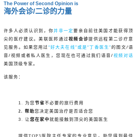
The Power of Second Opinion is
海外会诊/二诊的力量
许多人必须认识到，你
并非一定
要亲自前往美国才能获得顶
尖的医疗建议。美联医邦通过
提供远程第二诊疗意
视频会诊
如果您用过
“好大夫在线”或是“丁香医生”
的图文/语
见服务。
音/视频或者私人医生，您现在也可通过我们语音/
视频对话
美国顶级专家。
该服务：
1. 为您
节省
不必要的旅行费用
2. 帮助
您决定美国治疗是否适合您
3. 让
您在家中
就能接触到顶尖的美国医生
提供
TOP3
医院主任专家的专业意见，助您得到最佳