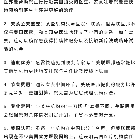
医邦能帮助您直接接触
美国顶尖的医生
。这意味着您能
更快
地预约
到医生并获得
更好的治疗
。
2.
关系至关重要
：某些机构只与医院有联系，但美联医邦
不
仅与美国医院
，和其
顶尖医生也
建立了牢固的关系。如有需
要，这可以确保您获得持续性服务以及接触
新疗法或临床试
验
的机会。
3.
速度优势
：急需快速见到顶尖专家吗？
美联医邦
通常能比
其他等机构更快地安排您与主任级教授线上见面
4.
节省费用
：通过省去中间环节，美联医邦提供的服务比许
多竞争对手
更加划算
。您无需为层层代理机构付费。
5.
专业定制
：与某些机构的“一刀切式”套餐不同，美联医邦
会根据您的具体情况制定计划，节省不必要的开支。
6.
美国认可
：虽然一些机构在中国比较有名声，但
美联医邦
出现在不少美国官方医院网站上
。这表明美国医疗机构信任