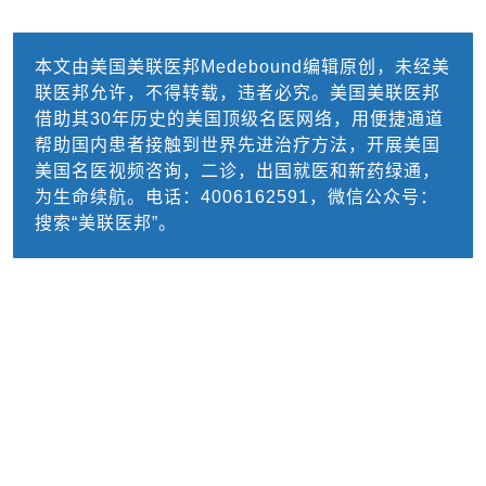
本文由美国美联医邦Medebound编辑原创，未经美
联医邦允许，不得转载，违者必究。美国美联医邦
借助其30年历史的美国顶级名医网络，用便捷通道
帮助国内患者接触到世界先进治疗方法，开展美国
美国名医视频咨询，二诊，出国就医和新药绿通，
为生命续航。电话：4006162591，微信公众号：
搜索“美联医邦”。