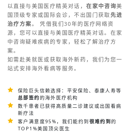
以直接与美国医疗精英对话，
在家中咨询
美
国顶级专家或
国际会诊
，不出国门获取
先进
治疗方案
。 凭借我们30年的医疗网络资
源，您可以直接与美国医疗精英对话。在家
中咨询疑难疾病的专家，轻松了解治疗方
案。
如需
赴美就医
或获取海外新药，我们为您一
站式安排
海外看病
等服务。
保险巨头信赖选择：平安保险、泰康人寿等
总部签约
的海外医疗机构
数千患者已获得高质量二诊建议或
出国看病
新疗法
客户满意度95%，我们能约到
很难约到
的
TOP1%美国顶尖医生