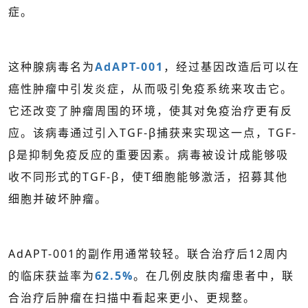
症。
这种腺病毒名为
AdAPT-001
，经过基因改造后可以在
癌性肿瘤中引发炎症，从而吸引免疫系统来攻击它。
它还改变了肿瘤周围的环境，使其对免疫治疗更有反
应。该病毒通过引入TGF-β捕获来实现这一点，TGF-
β是抑制免疫反应的重要因素。病毒被设计成能够吸
收不同形式的TGF-β，使T细胞能够激活，招募其他
细胞并破坏肿瘤。
AdAPT-001的副作用通常较轻。联合治疗后12周内
的临床获益率为
62.5%
。在几例皮肤肉瘤患者中，联
合治疗后肿瘤在扫描中看起来更小、更规整。