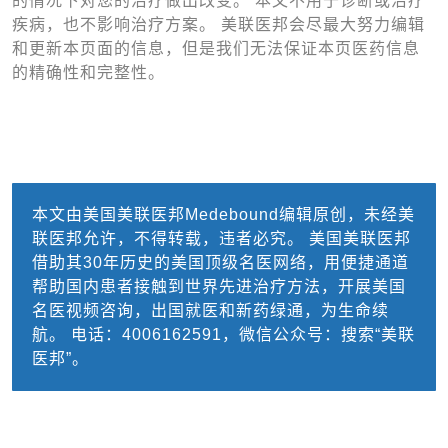
的情况下对您的治疗做出改变。 本文不用于诊断或治疗
疾病，也不影响治疗方案。 美联医邦会尽最大努力编辑
和更新本页面的信息，但是我们无法保证本页医药信息
的精确性和完整性。
本文由美国美联医邦Medebound编辑原创，未经美
联医邦允许，不得转载，违者必究。 美国美联医邦
借助其30年历史的美国顶级名医网络，用便捷通道
帮助国内患者接触到世界先进治疗方法，开展美国
名医视频咨询，出国就医和新药绿通，为生命续
航。 电话：4006162591，微信公众号：搜索“美联
医邦”。