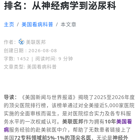
排名：从神经病学到泌尿科
主页
美国看病科普
本文章
作者：
美联医邦
创建日期 : 2026-08-08
字数: 1452 | 阅读时间: 9 分钟
文章类型: 美国看病科普
导读：
《美国新闻与世界报道》揭晓了2025至2026年度
的顶尖医院排行榜，该榜单通过对全美接近5,000家医院
实施的全面审核而诞生，是对医院综合实力及各专科服
务水平的一次权威认可。
美联医邦
作为拥有
10年
美国看
病
服务经验的赴美就医中介，帮助了无数患者链接上了
美国
72专科领域前5%-1%的顶尖名医
，无论是
神经外