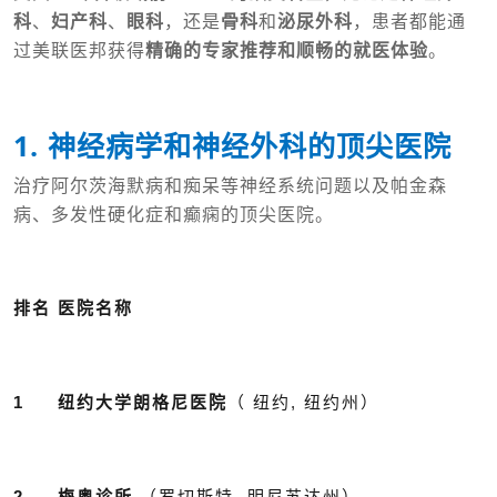
科
、
妇产科
、
眼科
，还是
骨科
和
泌尿外科
，患者都能通
过美联医邦获得
精确的专家推荐和顺畅的就医体验
。
1. 神经病学和神经外科的顶尖医院
治疗阿尔茨海默病和痴呆等神经系统问题以及帕金森
病、多发性硬化症和癫痫的顶尖医院。
排名 医院名称
1 纽约大学朗格尼医院
（ 纽约, 纽约州）
2 梅奥诊所
（罗切斯特, 明尼苏达州）