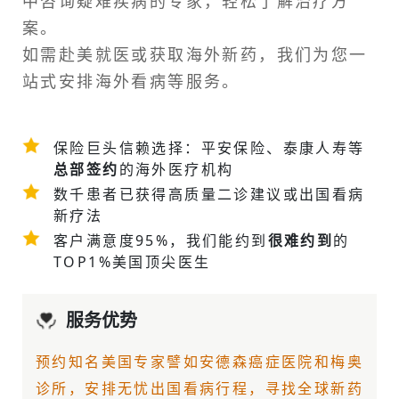
中咨询疑难疾病的专家，轻松了解治疗方
案。
如需
赴美就医
或获取海外新药，我们为您一
站式安排
海外看病
等服务。
保险巨头信赖选择：平安保险、泰康人寿等
总部签约
的海外医疗机构
数千患者已获得高质量二诊建议或
出国看病
新疗法
客户满意度95%，我们能约到
很难约到
的
TOP1%美国顶尖医生
服务优势
预约知名美国专家譬如
安德森癌症医院
和梅奥
诊所，安排无忧出国看病行程，寻找全球新药