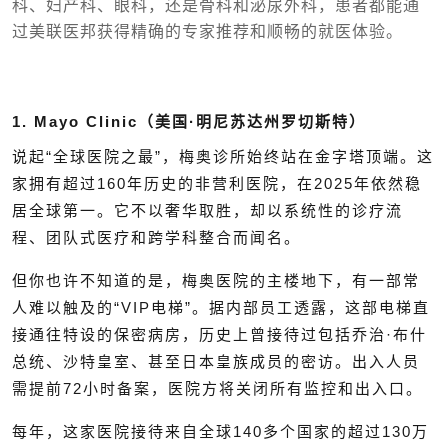
科、妇产科、眼科，还是骨科和泌尿外科，患者都能通
过美联医邦获得精确的专家推荐和顺畅的就医体验。
1. Mayo Clinic（美国·明尼苏达州罗切斯特）
说起“全球医院之最”，梅奥诊所始终站在金字塔顶端。这
家拥有超过160年历史的非营利医院，在2025年依然稳
居全球第一。它不以奢华取胜，却以系统性的诊疗流
程、团队式医疗和跨学科整合而闻名。
但你也许不知道的是，梅奥医院的主楼地下，有一部常
人难以触及的“VIP电梯”。据内部员工透露，这部电梯直
接通往特设的保密病房，历史上曾接待过包括乔治·布什
总统、沙特皇室、甚至日本皇族成员的密访。出入人员
需提前72小时备案，医院方将关闭所有监控和出入口。
每年，这家医院接待来自全球140多个国家的超过130万