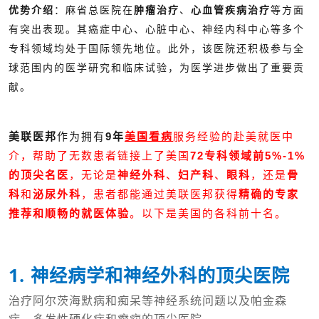
优势介绍
：麻省总医院在
肿瘤治疗
、
心血管疾病治疗
等方面
有突出表现。其癌症中心、心脏中心、神经内科中心等多个
专科领域均处于国际领先地位。此外，该医院还积极参与全
球范围内的医学研究和临床试验，为医学进步做出了重要贡
献。
美联医邦
作为拥有
9年
美国看病
服务经验的赴美就医中
介，帮助了无数患者链接上了美国
72专科领域前5%-1%
的顶尖名医
，无论是
神经外科
、
妇产科
、
眼科
，还是
骨
科
和
泌尿外科
，患者都能通过美联医邦获得
精确的专家
推荐和顺畅的就医体验
。以下是美国的各科前十名。
1. 神经病学和神经外科的顶尖医院
治疗阿尔茨海默病和痴呆等神经系统问题以及帕金森
病、多发性硬化症和癫痫的顶尖医院。