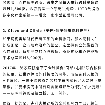
名患者。而在梅奥诊所，
医生之间每天举行跨科室会诊
超过1,500次
，这背后是一个每天生成超过10TB数据的
数字化病案系统——堪比一家小型互联网公司。
2. Cleveland Clinic（美国·俄亥俄州克利夫兰）
如果说梅奥诊所代表着医学的全科协同，那么克利夫兰
诊所则是一座心脏病治疗的堡垒。这里拥有全美最强的
心血管科，每年完成的心脏搭桥、瓣膜置换和心脏移植
手术总量超过6,000例。
2017年，这家医院创下了全球首例“面部+心脏”联合移植
的纪录，让世界惊叹外科极限的可能。而在克利夫兰的
VIP病区，一位不愿透露姓名的中东国家领导人曾包下整
层楼，并要求房间中所有设备按钮都改为“阿拉伯文定制”
——从呼叫铃到温控面板，无一例外。
值得一提的是，克利夫兰诊所的全球影响力早已远超美