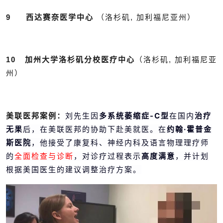
9 西达赛奈医学中心
（洛杉矶, 加利福尼亚州）
10 加州大学洛杉矶分校医疗中心
（洛杉矶, 加利福尼亚
州）
刘先生因
多系统萎缩症-C型
在国内
治疗
美联医邦案例：
无果
后，在美联医邦的协助下赴美就医。在
约翰·霍普金
斯医院
，他接受了康复科、神经内科及语言物理理疗师
的
全面检查与诊断
，对诊疗过程表示
高度满意
，并计划
根据美国医生的建议调整治疗方案。