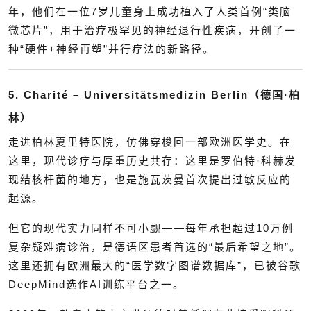
年，他们在一位7岁儿童身上成功植入了人类首例“类脑
微芯片”，用于治疗极罕见的神经退行性疾病，开创了一
种“硬件+神经再塑”并行疗法的新路径。
5. Charité – Universitätsmedizin Berlin（德国·柏
林）
走进柏林夏里特医院，仿佛穿梭回一部欧洲医学史。在
这里，现代诊疗与厚重历史共存：这里是罗伯特·科赫发
现结核杆菌的地方，也是施瓦茨曼首次提出过敏反应的
起源。
但它的现代实力同样不可小觑——每年承担超过10万例
复杂疑难病诊治，是德语区患者首选的“最后希望之地”。
这里还拥有欧洲最大的“医学数字图谱数据库”，已被谷歌
DeepMind选作AI训练平台之一。