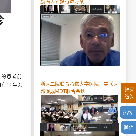
肠癌患者获有效方案
诊
计的患者前
浙医二院联合哈佛大学医院，美联医
有10年海
提交
邦促成MDT联合会诊
咨询
热线
微信