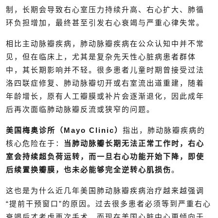
制，长期会导致右心室压力持续升高、右心扩大、肺循
环负担增加，最终甚至引发右心衰竭与严重心律失常。
相比主动脉瓣疾病，肺动脉瓣疾病在公众认知中并不常
见，但在临床上，尤其是复杂先天性心脏病患者群体
中，其长期影响并不轻。很多患者儿童时期曾接受过法
洛四联症修复、肺动脉瓣切开或右室流出道重建，随着
年龄增长，原有人工瓣膜或补片会逐渐退化，因此成年
后再次面临肺动脉瓣反流或狭窄的问题。
美国梅奥诊所（Mayo Clinic）
指出，肺动脉瓣疾病的
核心危险在于：
当肺动脉瓣长期无法正常工作时，右心
室会持续超负荷运转，而一旦右心功能开始下降，即使
后续置换瓣膜，也未必能够完全逆转心肌损伤
。
这也是为什么近几年美国肺动脉瓣疾病治疗越来越强调
“提前干预窗口”的原因。过去很多患者必须等到严重右心
衰竭后才考虑再次手术，而现在美国心脏中心更倾向于