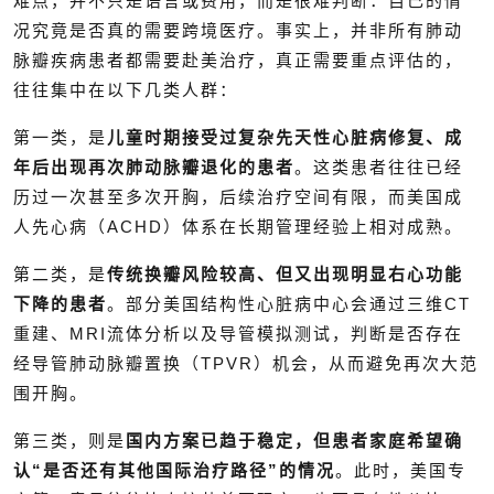
难点，并不只是语言或费用，而是很难判断：自己的情
况究竟是否真的需要跨境医疗。事实上，并非所有肺动
脉瓣疾病患者都需要赴美治疗，真正需要重点评估的，
往往集中在以下几类人群：
第一类，是
儿童时期接受过复杂先天性心脏病修复、成
年后出现再次肺动脉瓣退化的患者
。这类患者往往已经
历过一次甚至多次开胸，后续治疗空间有限，而美国成
人先心病（ACHD）体系在长期管理经验上相对成熟。
第二类，是
传统换瓣风险较高、但又出现明显右心功能
下降的患者
。部分美国结构性心脏病中心会通过三维CT
重建、MRI流体分析以及导管模拟测试，判断是否存在
经导管肺动脉瓣置换（TPVR）机会，从而避免再次大范
围开胸。
第三类，则是
国内方案已趋于稳定，但患者家庭希望确
认“是否还有其他国际治疗路径”的情况
。此时，美国专