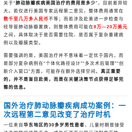
关于“
肺动脉瓣疾病美国治疗的费用是多少
”，目前差异较
大。若仅进行美国专家远程第二意见，整体费用通常在
数千至几万多人民币
不等；而若涉及赴美进一步检查与
经导管肺动脉瓣置换，则整体费用可能在
8万—20万美元
之间，具体取决于是否需要住院、是否属于复杂重建病
例以及瓣膜类型。
需要强调的是，美国治疗并不意味着一定优于国内，而
是部分复杂病例在“个体化路径设计”“多次术后管理”“创
新介入窗口”方面，可能存在额外选择空间。
真正重要
的，并不是盲目赴美，而是在关键决策节点获得足够完
整的信息。
国外治疗肺动脉瓣疾病成功案例：一
次远程第二意见改变了治疗时机
一位来自
华东地区的30多岁男性患者
，儿童时期曾接受