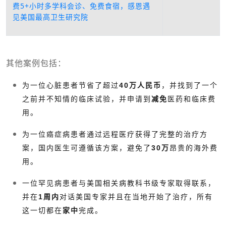
费5+小时多学科会诊、免费食宿，感恩遇
见美国最高卫生研究院
其他案例包括：
为一位心脏患者节省了超过
40万人民币
，并找到了一个
之前并不知情的临床试验，并申请到
减免
医药和临床费
用。
为一位癌症病患者通过远程医疗获得了完整的治疗方
案，国内医生可遵循该方案，避免了
30万
昂贵的海外费
用。
一位罕见病患者与美国相关病教科书级专家取得联系，
并在
1周内
对话美国专家并且在当地开始了治疗，所有
这一切都在
家中
完成。