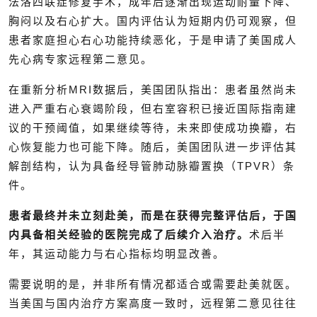
法洛四联症修复手术，成年后逐渐出现运动耐量下降、
胸闷以及右心扩大。国内评估认为短期内仍可观察，但
患者家庭担心右心功能持续恶化，于是申请了美国成人
先心病专家远程第二意见。
在重新分析MRI数据后，美国团队指出：患者虽然尚未
进入严重右心衰竭阶段，但右室容积已接近国际指南建
议的干预阈值，如果继续等待，未来即使成功换瓣，右
心恢复能力也可能下降。随后，美国团队进一步评估其
解剖结构，认为具备经导管肺动脉瓣置换（TPVR）条
件。
患者最终并未立刻赴美，而是在获得完整评估后，于国
内具备相关经验的医院完成了后续介入治疗。
术后半
年，其运动能力与右心指标均明显改善。
需要说明的是，并非所有情况都适合或需要赴美就医。
当美国与国内治疗方案高度一致时，远程第二意见往往