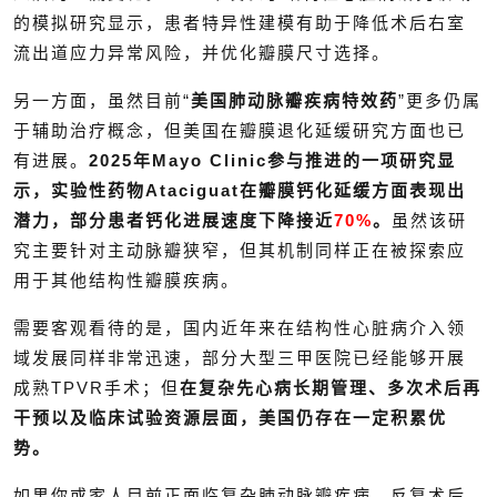
的模拟研究显示，患者特异性建模有助于降低术后右室
流出道应力异常风险，并优化瓣膜尺寸选择。
另一方面，虽然目前“
美国肺动脉瓣疾病特效药
”更多仍属
于辅助治疗概念，但美国在瓣膜退化延缓研究方面也已
有进展。
2025年Mayo Clinic参与推进的一项研究显
示，实验性药物Ataciguat在瓣膜钙化延缓方面表现出
潜力，部分患者钙化进展速度下降接近
70%
。
虽然该研
究主要针对主动脉瓣狭窄，但其机制同样正在被探索应
用于其他结构性瓣膜疾病。
需要客观看待的是，国内近年来在结构性心脏病介入领
域发展同样非常迅速，部分大型三甲医院已经能够开展
成熟TPVR手术；但
在复杂先心病长期管理、多次术后再
干预以及临床试验资源层面，美国仍存在一定积累优
势。
如果你或家人目前正面临复杂肺动脉瓣疾病、反复术后