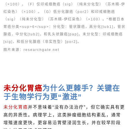
（×100）。（F）仅印戒细胞癌（sig）（纯未分化型）（苏木精-伊
红染色）（×100）。（G）低分化腺癌（por2）和印戒细胞癌
（sig）（纯未分化型）（苏木精-伊红染色）（×100）。*根据日本
胃癌分类<sup>6</sup>：分化型：管状腺癌，高分化[tub1]，管状
腺癌，中分化[tub2]，和乳头状腺癌[pap]。未分化型：印戒细胞癌
[sig]，和低分化腺癌（非实性型）[por2]。
图片来源：researchgate.net
未分化胃癌
为什么更棘手？关键在
于生物学行为更“激进”
未分化胃癌
并不意味着“没有办法治疗”，但它确实具有更
高的异质性。病理学上，这类肿瘤细胞结构紊乱，通常
增殖速度更快，更容易沿胃壁浸润生长，并在较早阶段