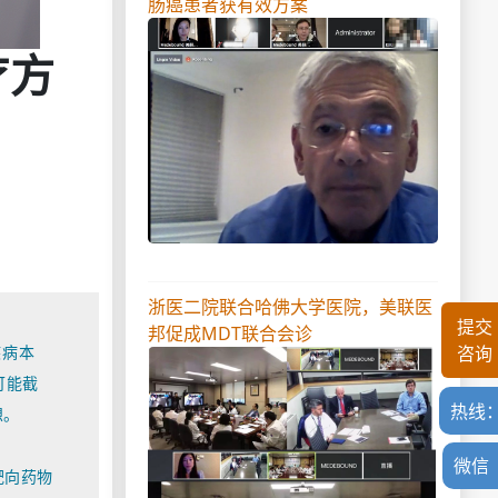
肠癌患者获有效方案
疗方
浙医二院联合哈佛大学医院，美联医
提交
邦促成MDT联合会诊
疾病本
咨询
可能截
热线
想。
微信
靶向药物