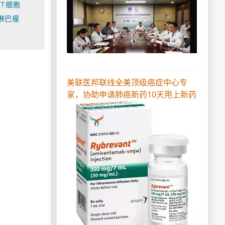
T细胞
淋巴瘤
美联医邦联线全美顶级癌症中心专
家，协助申请肺癌新药10天用上新药