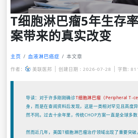
T细胞淋巴瘤5年生存
案带来的真实改变
主页
血液淋巴癌症
本文章
作者：
美联医邦
创建日期 : 2026-07-28
字数: 81
导读：
对于许多刚刚确诊
T细胞淋巴瘤（Peripheral T-c
身，而是在查阅资料后发现，这是一类相对罕见且高度
然不同。过去十余年里，传统CHOP方案一直是全球多
然而近几年，美国T细胞淋巴瘤治疗领域出现了重要突破。根