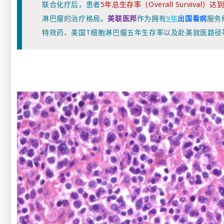
联合化疗后，患者
5年总生存率（Overall Survival）达到
淋巴瘤的治疗格局。
美联医邦
作为拥有
9年
出国看病
服务
特效药、美国T细胞淋巴瘤五年生存率以及赴美就医路径