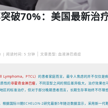
率突破70%：美国最新治
1 | 阅读时间: 5 分钟
文章类型: 血液淋巴癌症
ell Lymphoma，PTCL）
的患者家庭而言，最令人焦虑的并不仅仅是
异质性的
非霍奇金淋巴瘤
，不同亚型之间的预后差异极大，治疗效果也
数地区的标准治疗，但对于部分晚期患者而言，长期生存率始终不尽理
据国际III期ECHELON-2研究最新5年随访数据显示，采用新一代