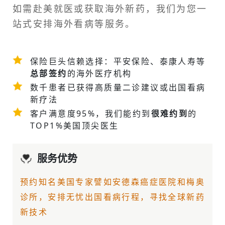
如需
赴美就医
或获取海外新药，我们为您一
站式安排
海外看病
等服务。
保险巨头信赖选择：平安保险、泰康人寿等
总部签约
的海外医疗机构
数千患者已获得高质量二诊建议或
出国看病
新疗法
客户满意度95%，我们能约到
很难约到
的
TOP1%美国顶尖医生
服务优势
预约知名美国专家譬如
安德森癌症医院
和梅奥
诊所，安排无忧出国看病行程，寻找全球新药
新技术