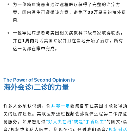
为一位癌症病患者通过远程医疗获得了完整的治疗方
案，国内医生可遵循该方案，避免了
30万
昂贵的海外费
用。
一位罕见病患者与美国相关病教科书级专家取得联系，
并在
1周内
对话美国专家并且在当地开始了治疗，所有
这一切都在
家中
完成。
The Power of Second Opinion is
海外会诊/二诊的力量
许多人必须认识到，你
并非一定
要亲自前往美国才能获得顶
尖的医疗建议。美联医邦通过
提供远程第二诊疗意
视频会诊
如果您用过
“好大夫在线”或是“丁香医生”
的图文/语
见服务。
音/视频或者私人医生，您现在也可通过我们语音/
视频对话