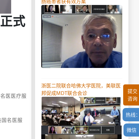
肠癌患者获有效方案
寿正式
浙医二院联合哈佛大学医院，美联医
提交
邦促成MDT联合会诊
国名医医疗服
咨询
热线
美国名医服
微信