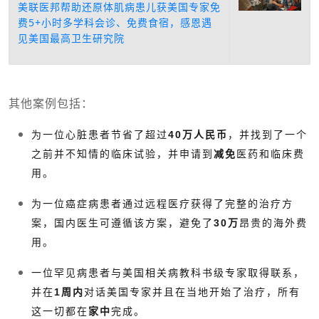
美联医邦帮助还原体肌病患儿获美国专家免
费5+小时多学科会诊、免费食宿，感恩遇
见美国最高卫生研究院
其他案例包括：
为一位心脏患者节省了超过
40万人民币
，并找到了一个
之前并不知情的临床试验，并申请到
减免
医药和临床费
用。
为一位癌症病患者通过远程医疗获得了完整的治疗方
案，国内医生可遵循该方案，避免了
30万
昂贵的海外费
用。
一位罕见病患者与美国相关病教科书级专家取得联系，
并在
1周内
对话美国专家并且在当地开始了治疗，所有
这一切都在
家中
完成。