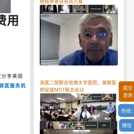
肠癌患者获有效方案
费用
家分享美国
浙医二院联合哈佛大学医院，美联医
就医服务机
提交
邦促成MDT联合会诊
咨询
热线
微信