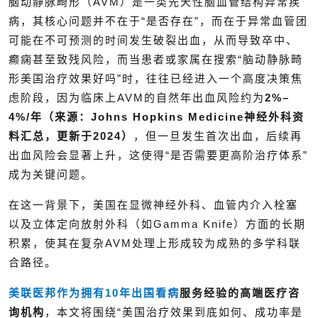
脑动静脉畸形（AVM）是一类先天性脑血管结构异常疾
病，其核心问题并不在于“是否存在”，而在于异常血管团
可能在不可预测的时间发生破裂出血，从而导致卒中、
癫痫甚至致残风险，而当患者或家属在搜索“脑动静脉畸
形美国治疗效果好吗”时，往往已经进入一个高度决策焦
虑阶段，因为临床上AVM的自然年出血风险约为
2%–
4%/年（来源：Johns Hopkins Medicine神经外科资
料汇总，更新于2024）
，但一旦发生首次出血，后续再
出血风险会显著上升，这使得“是否需要更高阶治疗体系”
成为关键问题。
在这一背景下，美国在显微神经外科、血管内介入栓塞
以及立体定向放射外科（如Gamma Knife）方面的长期
积累，使其在复杂AVM处理上形成较为成熟的多学科联
合路径。
美联医邦作为拥有10年
出国看病
服务经验的高端医疗咨
询机构
，本文将围绕“美国治疗效果到底如何、成功率是