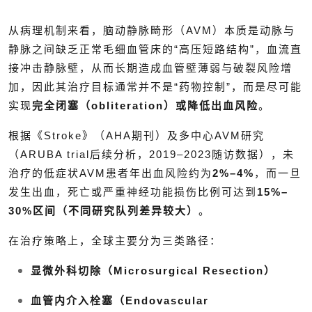
从病理机制来看，脑动静脉畸形（AVM）本质是动脉与
静脉之间缺乏正常毛细血管床的“高压短路结构”，血流直
接冲击静脉壁，从而长期造成血管壁薄弱与破裂风险增
加，因此其治疗目标通常并不是“药物控制”，而是尽可能
实现
完全闭塞（obliteration）或降低出血风险
。
根据《Stroke》（AHA期刊）及多中心AVM研究
（ARUBA trial后续分析，2019–2023随访数据），未
治疗的低症状AVM患者年出血风险约为
2%–4%
，而一旦
发生出血，死亡或严重神经功能损伤比例可达到
15%–
30%区间（不同研究队列差异较大）
。
在治疗策略上，全球主要分为三类路径：
显微外科切除（Microsurgical Resection）
血管内介入栓塞（Endovascular