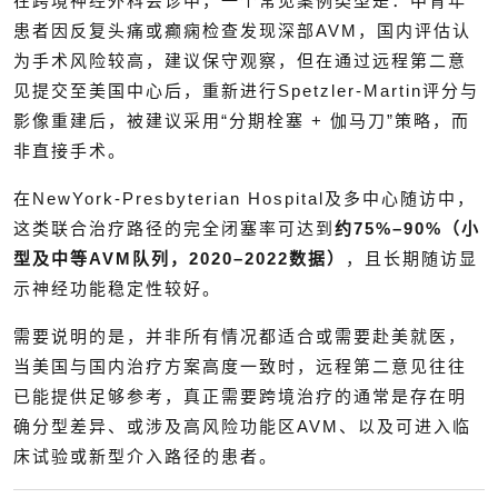
在跨境神经外科会诊中，一个常见案例类型是：中青年
患者因反复头痛或癫痫检查发现深部AVM，国内评估认
为手术风险较高，建议保守观察，但在通过远程第二意
见提交至美国中心后，重新进行Spetzler-Martin评分与
影像重建后，被建议采用“分期栓塞 + 伽马刀”策略，而
非直接手术。
在NewYork-Presbyterian Hospital及多中心随访中，
这类联合治疗路径的完全闭塞率可达到
约75%–90%（小
型及中等AVM队列，2020–2022数据）
，且长期随访显
示神经功能稳定性较好。
需要说明的是，并非所有情况都适合或需要赴美就医，
当美国与国内治疗方案高度一致时，远程第二意见往往
已能提供足够参考，真正需要跨境治疗的通常是存在明
确分型差异、或涉及高风险功能区AVM、以及可进入临
床试验或新型介入路径的患者。