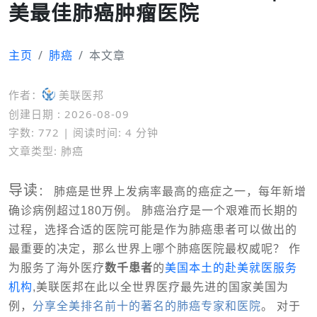
美最佳肺癌肿瘤医院
主页
肺癌
本文章
作者：
美联医邦
创建日期 : 2026-08-09
字数: 772 | 阅读时间: 4 分钟
文章类型: 肺癌
导读
：
肺癌是世界上发病率最高的癌症之一，每年新增
确诊病例超过180万例。
肺癌治疗是一个艰难而长期的
过程，
选择合适的医院可能是作为肺癌患者可以做出的
最重要的决定，那么
世界上哪个肺癌医院最权威呢？ 作
为
服务了海外医疗
数千患者
的
美国本土的赴美就医服务
机构
,美联医邦在此以全世界医疗最先进的国家美国为
例，
分享全美排名前十的著名的肺癌专家和医院
。 对于