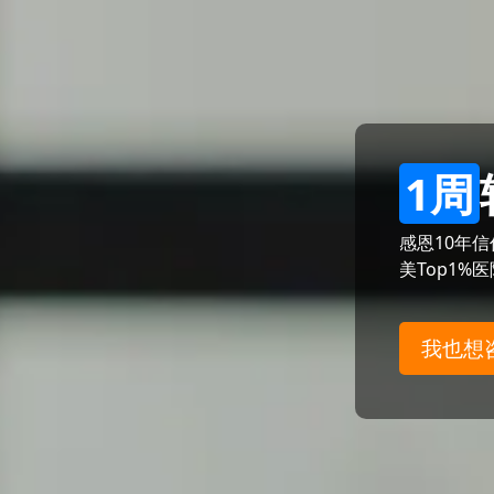
1周
感恩10年
美Top1%
我也想