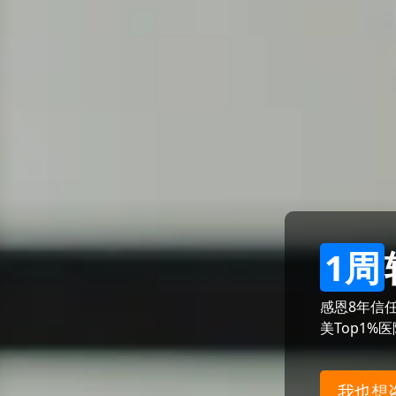
1周
感恩8年信
美Top1%
我也想