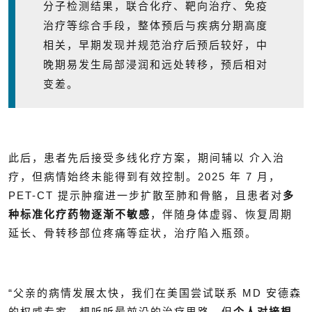
分子检测结果，联合化疗、靶向治疗、免疫
治疗等综合手段，整体预后与疾病分期高度
相关，早期发现并规范治疗后预后较好，中
晚期易发生局部浸润和远处转移，预后相对
变差。
此后，患者先后接受多线化疗方案，期间辅以 介入治
疗，但病情始终未能得到有效控制。2025 年 7 月，
PET-CT 提示肿瘤进一步扩散至肺和骨骼，且患者对
多
种标准化疗药物逐渐不敏感
，伴随身体虚弱、恢复周期
延长、骨转移部位疼痛等症状，治疗陷入瓶颈。
“父亲的病情发展太快，我们在美国尝试联系 MD 安德森
的权威专家，想听听最前沿的治疗思路，但
个人对接根