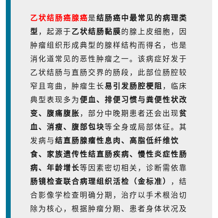
乙状结肠癌腺癌
是
结肠癌中最常见的病理类
型
，起源于
乙状结肠黏膜
的腺上皮细胞，因
肿瘤组织形成典型的腺样结构而得名，也是
消化道常见的恶性肿瘤之一。该病症好发于
乙状结肠与直肠交界的肠段，此部位肠腔较
窄且弯曲，肿瘤生长
易引发肠腔梗阻
，临床
典型表现多为
便血、排便习惯与粪便性状改
变、腹痛腹胀
，部分中晚期患者还会出现
贫
血、消瘦、腹部包块
等全身或局部体征。其
发病与
结直肠腺瘤性息肉、高脂低纤维饮
食、家族遗传性结直肠疾病、慢性炎症性肠
病、年龄增长
等因素密切相关，诊断需依靠
肠镜检查联合病理组织活检（金标准）
，结
合影像学检查明确分期，治疗以手术根治切
除为核心，根据肿瘤分期、患者身体状况及