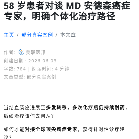
58 岁患者对谈 MD 安德森癌症
专家，明确个体化治疗路径
主页
部分真实案例
本文章
作者：
美联医邦
创建日期 : 2026-06-03
字数: 784 | 阅读时间: 4 分钟
文章类型: 部分真实案例
当结直肠癌进展至
多发转移，多次化疗后仍持续耐药
，
后续治疗该何去何从？
如何才能
对接全球顶尖癌症专家
，获得针对性诊疗建
议？