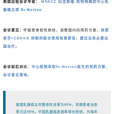
美国远程会诊专家：
MSKCC 纪念斯隆-凯特琳癌症中心乳
腺癌主席
Dr.Norton
会诊意见：
怀疑患者假性绝经，调整国内的用药方案，
他莫
昔芬+CDK4/6 抑制剂联合使用效果更佳，建议没有必要出
国治疗。
会诊前后对比
：
中山医院采取Dr.Norton医生的用药方案,
会诊意见落地。
美国乳腺癌五年整体存活率为89%，早期患者治愈
率已达98%。中国乳腺癌发病率增长很快，为每年