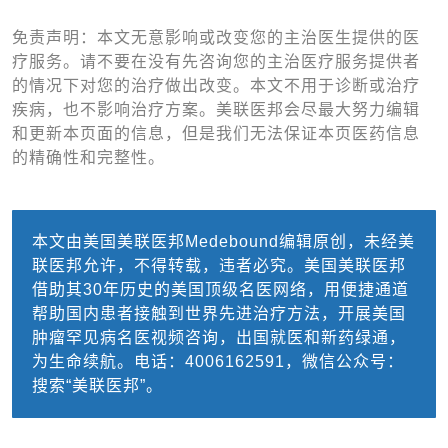
免责声明：本文无意影响或改变您的主治医生提供的医
疗服务。请不要在没有先咨询您的主治医疗服务提供者
的情况下对您的治疗做出改变。本文不用于诊断或治疗
疾病，也不影响治疗方案。美联医邦会尽最大努力编辑
和更新本页面的信息，但是我们无法保证本页医药信息
的精确性和完整性。
本文由美国美联医邦Medebound编辑原创，未经美
联医邦允许，不得转载，违者必究。美国美联医邦
借助其30年历史的美国顶级名医网络，用便捷通道
帮助国内患者接触到世界先进治疗方法，开展美国
肿瘤罕见病名医视频咨询，出国就医和新药绿通，
为生命续航。电话：4006162591，微信公众号：
搜索“美联医邦”。