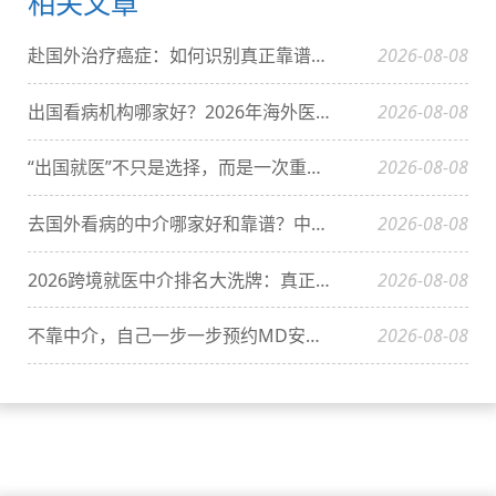
相关文章
赴国外治疗癌症：如何识别真正靠谱的备案中介？深度解析美联医邦与行业生态
2026-08-08
出国看病机构哪家好？2026年海外医疗服务机构深度分析
2026-08-08
“出国就医”不只是选择，而是一次重生的机会：费用、路径与真实效果全解
2026-08-08
去国外看病的中介哪家好和靠谱？中国患者家庭必须明白的3件事
2026-08-08
2026跨境就医中介排名大洗牌：真正能预约美国顶级专家的机构，还剩几家？
2026-08-08
不靠中介，自己一步一步预约MD安德森癌症中心（中国患者DIY全攻略）
2026-08-08