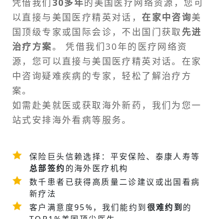
凭借我们
30多年
的美国医疗网络资源，您可
以直接与美国医疗精英对话，
在家中咨询
美
国顶级专家或
国际会诊
，不出国门获取
先进
治疗方案
。 凭借我们30年的医疗网络资
源，您可以直接与美国医疗精英对话。在家
中咨询疑难疾病的专家，轻松了解治疗方
案。
如需
赴美就医
或获取海外新药，我们为您一
站式安排
海外看病
等服务。
保险巨头信赖选择：平安保险、泰康人寿等
总部签约
的海外医疗机构
数千患者已获得高质量二诊建议或
出国看病
新疗法
客户满意度95%，我们能约到
很难约到
的