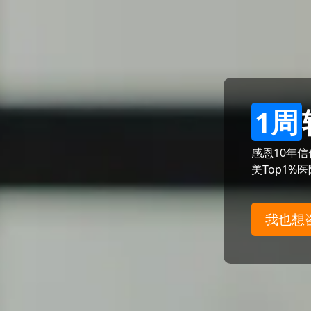
1周
感恩10年
美Top1%
我也想